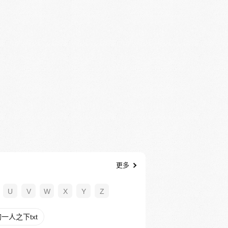
更多
U
V
W
X
Y
Z
一人之下txt