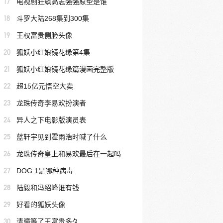
17
电视剧狂飙高志强强原型是谁
18
斗罗大陆268集到300集
19
王权富贵侧脸头像
20
狐妖小红娘镜花缘第4集
21
狐妖小红娘镜花缘篇漫画完整版
22
超15亿元悟空大卖
23
龙珠传奇李易欢扮演者
24
异人之下电影版演员表
25
蓝轩宇见到霍雨浩时喊了什么
26
龙珠传奇皇上和易欢最后在一起吗
27
DOG 1是哪种病毒
28
陆毅和冯绍峰谁有钱
29
好看的狐妖头像
30
清瞳等了王富贵多久