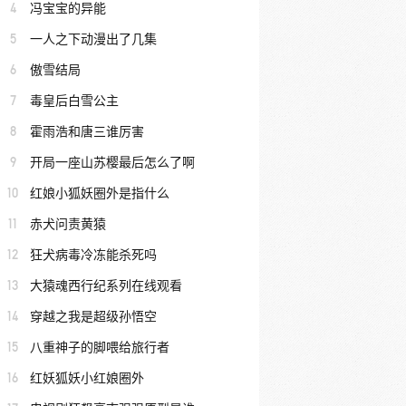
4
冯宝宝的异能
5
一人之下动漫出了几集
6
傲雪结局
7
毒皇后白雪公主
8
霍雨浩和唐三谁厉害
9
开局一座山苏樱最后怎么了啊
10
红娘小狐妖圈外是指什么
11
赤犬问责黄猿
12
狂犬病毒冷冻能杀死吗
13
大猿魂西行纪系列在线观看
14
穿越之我是超级孙悟空
15
八重神子的脚喂给旅行者
16
红妖狐妖小红娘圈外