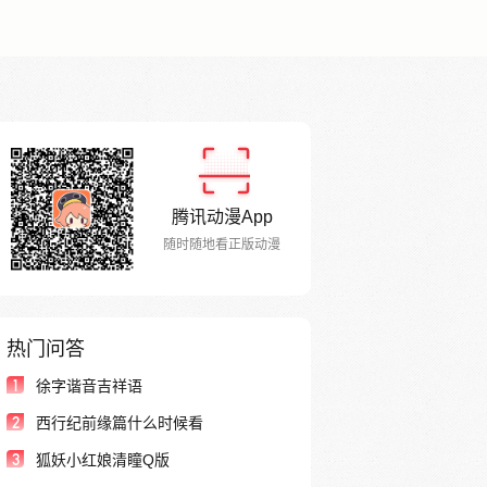
腾讯动漫App
随时随地看正版动漫
热门问答
1
徐字谐音吉祥语
2
西行纪前缘篇什么时候看
3
狐妖小红娘清瞳Q版