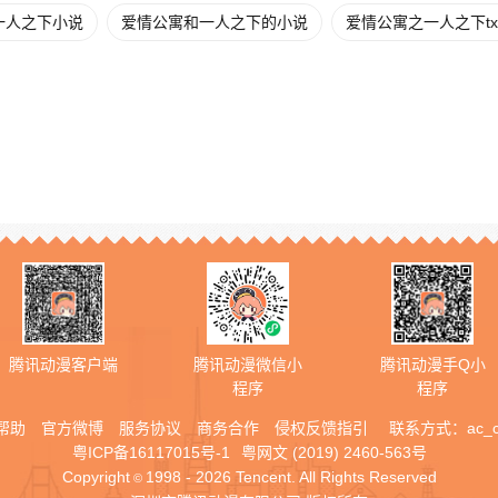
一人之下小说
爱情公寓和一人之下的小说
爱情公寓之一人之下tx
腾讯动漫客户端
腾讯动漫微信小
腾讯动漫手Q小
程序
程序
帮助
官方微博
服务协议
商务合作
侵权反馈指引
联系方式：
ac_
粤ICP备16117015号-1
粤网文 (2019) 2460-563号
Copyright
1998 - 2026 Tencent. All Rights Reserved
©