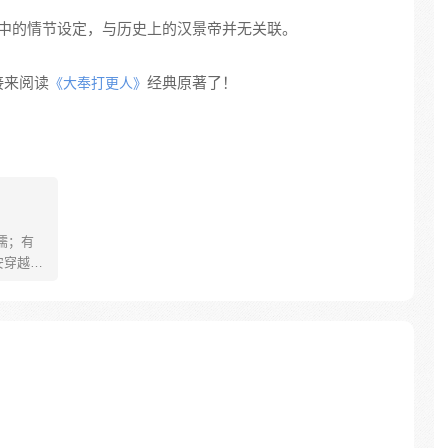
中的情节设定，与历史上的汉景帝并无关联。
接来阅读
经典原著了！
《大奉打更人》
儒；有
安穿越醒
就要流
自保，顺
日，结
报小郎君