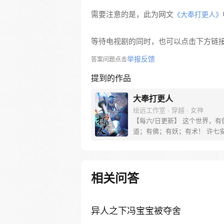
需要注意的是，此为网文
《大奉打更人》
等待电视剧的同时，也可以点击下方链
举报反馈
答案问题点击
提到的作品
大奉打更人
绘远工作室 · 穿越 · 女神
【每六/日更新】 这个世界，有
道；有佛；有妖；有术！ 许七
来，发现自己身处囹圄，三日后
放边陲？！ 他起初的梦想只是
便在这个世界里当个富翁悠闲度
果…… 改编自阅文集团作者卖
相关问答
同名小说 QQ群号：799493374
异人之下冯宝宝被夺舍