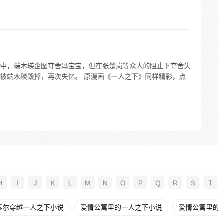
中，端木瑛企图夺舍冯宝宝，但在张楚岚等众人的阻止下夺舍失
被端木瑛毁掉，再次失忆。 原漫画《一人之下》同样精彩，点
H
I
J
K
L
M
N
O
P
Q
R
S
T
泰尔穿越一人之下小说
爱情公寓里的一人之下小说
爱情公寓里的