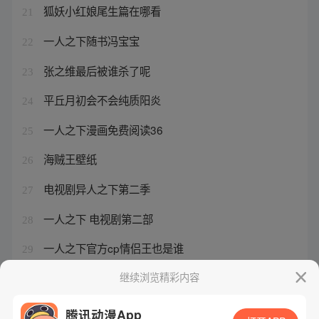
狐妖小红娘尾生篇在哪看
21
一人之下随书冯宝宝
22
张之维最后被谁杀了呢
23
平丘月初会不会纯质阳炎
24
一人之下漫画免费阅读36
25
海贼王壁纸
26
电视剧异人之下第二季
27
一人之下 电视剧第二部
28
一人之下官方cp情侣王也是谁
29
狐妖小红娘无暮篇为什么看不了
继续浏览精彩内容
30
腾讯动漫App