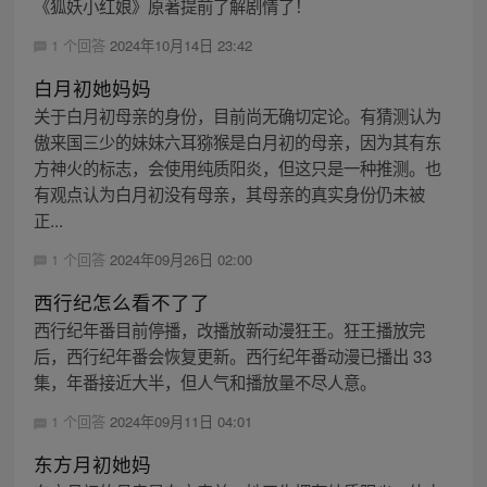
《狐妖小红娘》原著提前了解剧情了！
1 个回答
2024年10月14日 23:42
白月初她妈妈
关于白月初母亲的身份，目前尚无确切定论。有猜测认为
傲来国三少的妹妹六耳猕猴是白月初的母亲，因为其有东
方神火的标志，会使用纯质阳炎，但这只是一种推测。也
有观点认为白月初没有母亲，其母亲的真实身份仍未被
正...
1 个回答
2024年09月26日 02:00
西行纪怎么看不了了
西行纪年番目前停播，改播放新动漫狂王。狂王播放完
后，西行纪年番会恢复更新。西行纪年番动漫已播出 33
集，年番接近大半，但人气和播放量不尽人意。
1 个回答
2024年09月11日 04:01
东方月初她妈