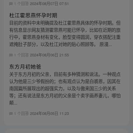
1 个回答
2024年08月07日 07:51
杜江霍思燕怀孕时期
目前的资料中未明确提及杜江霍思燕具体的怀孕时期。但
有信息显示网友猜测霍思燕可能已怀孕，比如在近期的旅
行中，霍思燕身材有变化，脸型变得圆润，穿衣搭配注重
遮掩肚子部分，以及杜江对她的贴心照顾等。 原漫...
1 个回答
2024年08月06日 21:55
东方月初她爸
关于东方月初的父亲，目前有多种猜测和说法。一种观点
认为他是三少爷假扮的；也有观点认为是白裘恩，因其在
南国篇所展现出的超强实力，以及与傲来国三少的关系
等；还有说法是东方月初的父亲是个卖字画养妻儿，哪怕
颠...
1 个回答
2024年08月05日 11:23