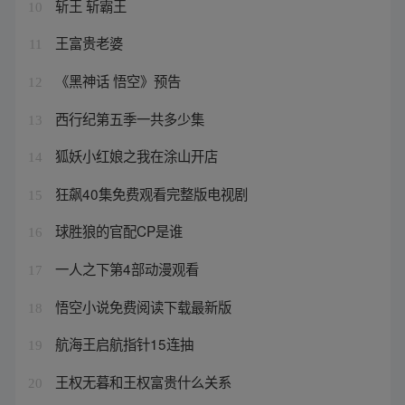
斩王 斩霸王
10
王富贵老婆
11
《黑神话 悟空》预告
12
西行纪第五季一共多少集
13
狐妖小红娘之我在涂山开店
14
狂飙40集免费观看完整版电视剧
15
球胜狼的官配CP是谁
16
一人之下第4部动漫观看
17
悟空小说免费阅读下载最新版
18
航海王启航指针15连抽
19
王权无暮和王权富贵什么关系
20