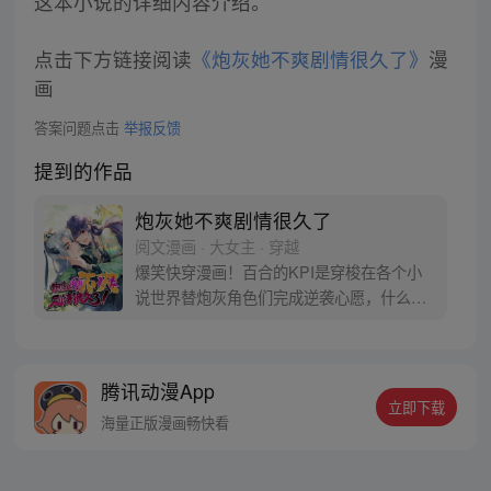
这本小说的详细内容介绍。
点击下方链接阅读
《炮灰她不爽剧情很久了》
漫
画
答案问题点击
举报反馈
提到的作品
炮灰她不爽剧情很久了
阅文漫画 · 大女主 · 穿越
爆笑快穿漫画！百合的KPI是穿梭在各个小
说世界替炮灰角色们完成逆袭心愿，什么渣
男渣女命运不公，全都退退退！不过，下达
快穿KPI的这位老板怎么是个古风冰山男，
长得还怪好看的嘞？
腾讯动漫App
立即下载
海量正版漫画畅快看