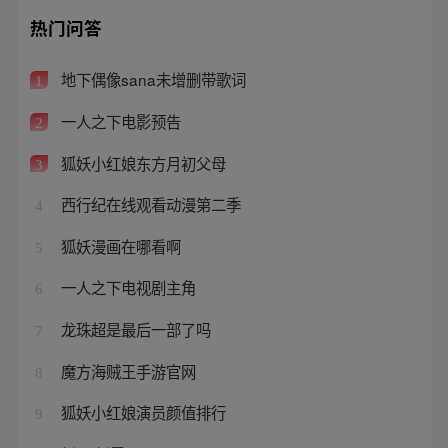
热门问答
地下偶像sana未增删带歌词
1
一人之下电影预告
2
狐妖小红娘东方月初父母
3
西行纪在线观看动漫第二季
4
狐妖漫画在哪看啊
5
一人之下电视剧主角
6
龙珠超是最后一部了吗
7
魔方海贼王手游官网
8
狐妖小红娘演员颜值排行
9