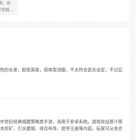
儒；有
安穿越醒
就要流
自保，顺
日，结
报小郎君
色的长发，脸型英俊，但体型消瘦，不太符合武夫设定，不过后
中世纪经典城建策略类手游，适用于安卓系统。游戏突出原汁原
木挖矿、引水建城、排兵布阵、抢夺王座等内容。玩家可从务农