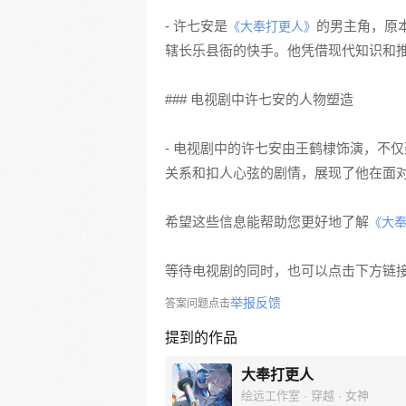
- 许七安是
的男主角，原
《大奉打更人》
辖长乐县衙的快手。他凭借现代知识和
### 电视剧中许七安的人物塑造
- 电视剧中的许七安由王鹤棣饰演，不
关系和扣人心弦的剧情，展现了他在面
希望这些信息能帮助您更好地了解
《大
等待电视剧的同时，也可以点击下方链
举报反馈
答案问题点击
提到的作品
大奉打更人
绘远工作室 · 穿越 · 女神