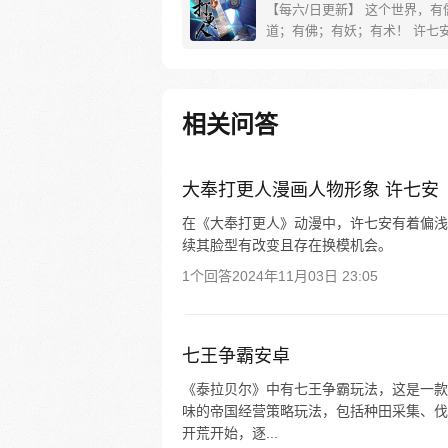
【每六/日更新】 这个世界，有
道；有佛；有妖；有术！ 许七
来，发现自己身处囹圄，三日后
放边陲？！ 他起初的梦想只是
便在这个世界里当个富翁悠闲度
果…… 改编自阅文集团作者卖
相关问答
同名小说 QQ群号：799493374
大奉打更人漫画人物形象 许七安
在《大奉打更人》动漫中，许七安有着偏浅
续其脸型有改变且存在换模机会。
1个回答
2024年11月03日 23:05
七王争霸安卓
《泰拉贝尔》中有七王争霸玩法，这是一款
味的帝国经营策略玩法，包括种田采集、伐
开荒开始，逐...