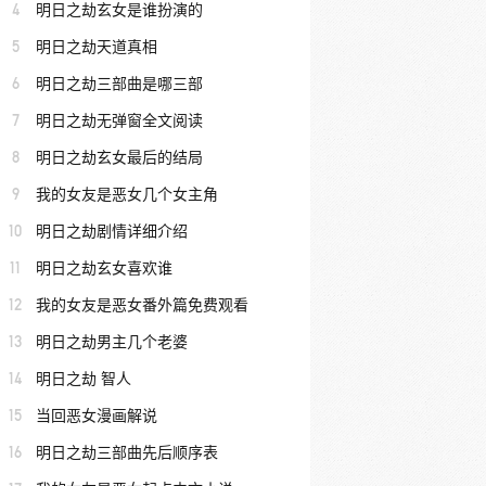
4
明日之劫玄女是谁扮演的
5
明日之劫天道真相
6
明日之劫三部曲是哪三部
7
明日之劫无弹窗全文阅读
8
明日之劫玄女最后的结局
9
我的女友是恶女几个女主角
10
明日之劫剧情详细介绍
11
明日之劫玄女喜欢谁
12
我的女友是恶女番外篇免费观看
13
明日之劫男主几个老婆
14
明日之劫 智人
15
当回恶女漫画解说
16
明日之劫三部曲先后顺序表