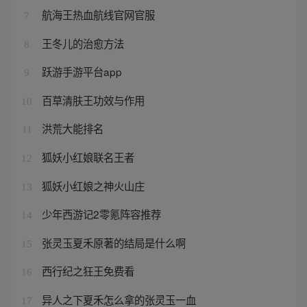
航海王热血航线官网官服
7
王冬儿的治愈方法
8
跃游手游平台app
9
百草清肤王功效与作用
10
洪荒大能排名
11
狐妖小红娘联名王者
12
狐妖小红娘之神火山庄
13
少年西游记2零氪阵容推荐
14
张灵玉夏禾原著的结局是什么啊
15
西行纪之狂王免费看
16
异人之下夏禾怎么拿的张灵玉一血
17