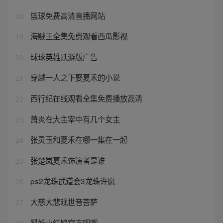
篮球免费高清直播网站
18
海贼王全集免费观看西瓜影视
19
球球英雄跃游版广告
20
穿越一人之下娶夏禾的小说
21
西行纪在线观看全集免费播放高清
22
萧炎在大主宰中有几个女主
23
张灵玉和夏禾在哪一集在一起
24
张楚岚夏禾饰演者是谁
25
ps2龙珠武道会3龙珠许愿
26
大慈大悲观世音菩萨
27
狐妖小红娘官方吧唧