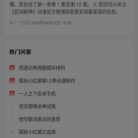
播，其包含了第一季第 1 集至第 12 集。 2. 您还可以关注
《武动乾坤》动漫官方微博获取更多观看渠道的信息。
1 个回答
2024年09月12日 16:25
热门问答
西游记电视剧顺序排列
1
狐妖小红娘第12季动漫制作
2
一人之下安卓手机
3
逆天邪神龙神试炼
4
悟空歌词表达的意思
5
狐妖小红娘之血族
6