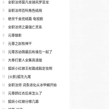
4
全职法师莫凡坐骑风罗亚龙
5
全职法师百科角色结局
6
绝世千金完结篇 电视剧
7
全职法师之最强亡灵系
8
元尊银影
9
元尊之赵牧神干
10
元尊苏幼薇最后和谁在一起了
11
大奉打更人全集高清版
12
狐妖小红娘王权篇成毅定妆照
13
(火影)狐生九尾
14
全职法师 词条进化从冰甲蝎开始
15
元尊顾红衣后来怎么了
16
狐妖小红娘分哪几篇