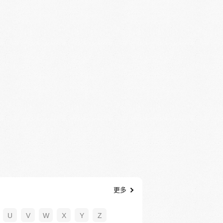
更多
U
V
W
X
Y
Z