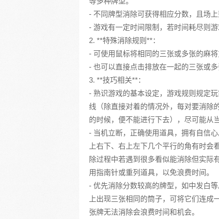
等多种牌型。
- 不同牌型消除可获得相应分数，且场
- 游戏有一定时间限制，若时间耗尽则
2. **特殊消除规则**：
- 可使用鼠标将相同的三张或多张的麻
- 也可以直接点击排放在一起的三张或
3. **技巧相关**：
- 熟识游戏的基本设定，游戏规则规定
线（除直接对着的情况外，每对要消除
的时候，便不能进行下去），尽可能从
- 当机立断，正确使用道具，拥有自信
上右下、右上左下几个平行的角有时会
除过程中若遇到很多看似能消除但实际
用指南针或重列道具，以免浪费时间。
- 优先消除分数较高的牌型，如中发白
上出现三张相同的筒子，可将它们连成
张牌无法消除会浪费时间和机会。