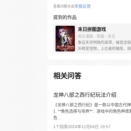
举报反馈
答案问题点击
提到的作品
末日拼图游戏
阅文漫画 · 穿越 · 末日
象征末世明珠的高塔，被恶念吸
外畸变怪物，上位者的赌局，探
险境，末日中的陷阱，在白雾醒
一刻，游戏开始了。
相关问答
龙神八部之西行纪玩法介绍
《龙神八部之西行纪》是一款以中国古代神
1. **角色选择与培养**：游戏中的角
色...
1个回答
2024年11月04日 19:57