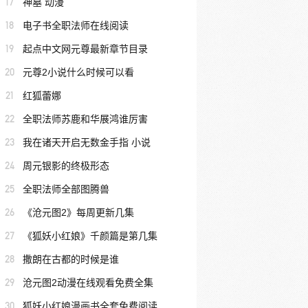
17
神墓 动漫
18
电子书全职法师在线阅读
19
起点中文网元尊最新章节目录
20
元尊2小说什么时候可以看
21
红狐蕾娜
22
全职法师苏鹿和华展鸿谁厉害
23
我在诸天开启无数金手指 小说
24
周元银影的终极形态
25
全职法师全部图腾兽
26
《沧元图2》每周更新几集
27
《狐妖小红娘》千颜篇是第几集
28
撒朗在古都的时候是谁
29
沧元图2动漫在线观看免费全集
30
狐妖小红娘漫画书全套免费阅读