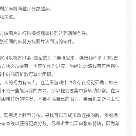
上剩余麻将牌越少分数越高。
游戏失败。
将方块图片进行碰撞或规律排列达到消除条件。
多张相同的麻将方块图片达到消除条件。
玩家可以将2个相同图案的对子连接起来，连接线不多于3根直
的方块必须要有一个直角作为过渡，当经过的路线有东西挡住
当中向四周扩散可减少阻碍。
心。人的视力有盲点，连连看游戏中也会存在视觉死角，如左
看不到一些能消除的方块，所以视力要集中多转动观察。在消
有困难转折的情况，不要考验自己的眼力，要当机立断马上使
等。观察场上牌型分布，寻找可以形成多重连接的牌，例如场
一条直线以获得更高分数，尽量避免出现单张麻将牌，因为单