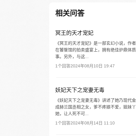
墨连城。在尚书府全员上下为了
王爷忙活的时候，曲檀儿准备再
相关问答
逃离，却碰上无情装×八王爷。
王妃如何与腹黑八王爷斗智斗勇
日常!
冥王的天才宠妃
《冥王的天才宠妃》是一部玄幻小说，作者
在饕餮馆的拍卖盛宴上，拥有绝佳炉鼎体质
事。另外，与这...
1个回答
2024年08月10日 19:47
妖妃天下之宠妻无毒
《妖妃天下之宠妻无毒》讲述了她乃现代金
成赫兰国丞相之女，爹不疼娘不爱，姐妹丫
她，让人死不可...
1个回答
2024年08月14日 11:10