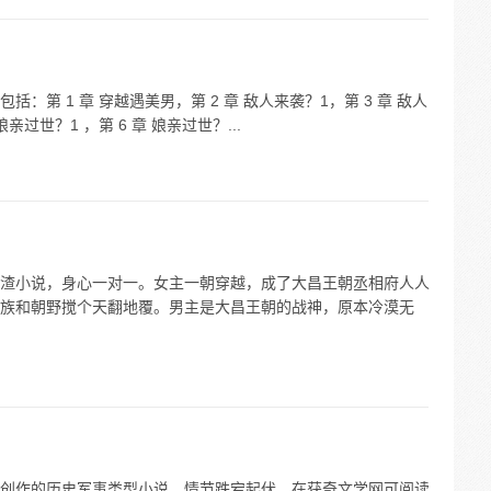
第 1 章 穿越遇美男，第 2 章 敌人来袭？1，第 3 章 敌人
娘亲过世？1 ，第 6 章 娘亲过世？...
渣小说，身心一对一。女主一朝穿越，成了大昌王朝丞相府人人
族和朝野搅个天翻地覆。男主是大昌王朝的战神，原本冷漠无
创作的历史军事类型小说，情节跌宕起伏，在获奇文学网可阅读