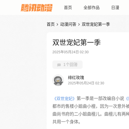
首页
全部作品
日漫
首页
动漫问答
双世宠妃第一季


双世宠妃第一季
2025年05月24日 02:30
1个回答
绯红玫瑰
2025年05月24日 02:30
第一季是一部改编自小说
《双世宠妃》
《
都市的售楼小姐曲小檀，因为一次意外
曲尚书府的二小姐曲檀儿。曲檀儿有两
共用一个身体。