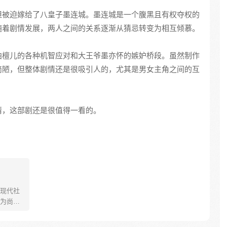
但被迫嫁给了八皇子墨连城。墨连城是一个腹黑且有权夺权的
随着剧情发展，两人之间的关系逐渐从猜忌转变为相互倾慕。
曲檀儿的各种机智应对和大王爷墨亦怀的嫉妒桥段。虽然制作
简陋，但整体剧情还是很吸引人的，尤其是男女主角之间的互
情，这部剧还是很值得一看的。
现代社
为尚书
设法，
八王爷