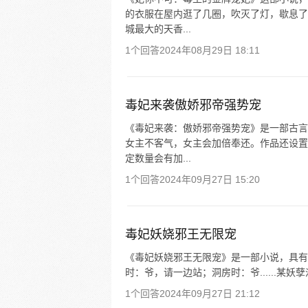
的衣服在屋内逛了几圈，吹灭了灯，歇息了
城最大的天香...
1个回答
2024年08月29日 18:11
毒妃来袭傲娇邪帝强势宠
《毒妃来袭：傲娇邪帝强势宠》是一部古言
女主不客气，女主会加倍奉还。作品还设置
定数量会有加...
1个回答
2024年09月27日 15:20
毒妃妖娆邪王无限宠
《毒妃妖娆邪王无限宠》是一部小说，具有
时：爷，请一边站；洞房时：爷......某妖
1个回答
2024年09月27日 21:12