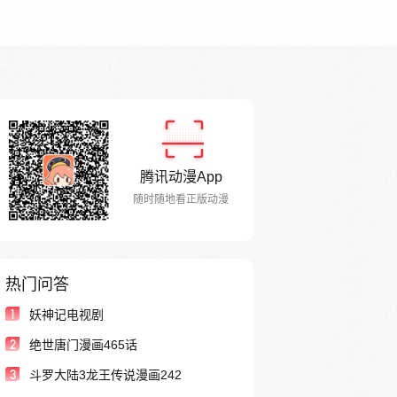
腾讯动漫App
随时随地看正版动漫
热门问答
1
妖神记电视剧
2
绝世唐门漫画465话
3
斗罗大陆3龙王传说漫画242