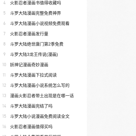
4
火影忍者漫画书值得收藏吗
5
斗罗大陆漫画完整免费神界
6
斗罗大陆漫画小说视频免费观看
7
火影忍者漫画发行量
8
斗罗大陆绝世唐门第2季免费
9
斗罗大陆3龙王传说(漫画)
10
妖神记漫画奇妙漫画
11
斗罗大陆漫画下拉式阅读
12
斗罗大陆漫画小说系统怎么写的
13
漫画火影忍者带土出现是在哪一话
14
斗罗大陆漫画完结了吗
15
斗罗大陆小说漫画免费阅读全文
16
火影忍者漫画值得买吗