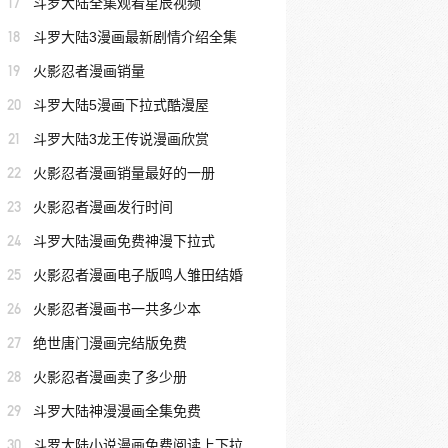
17
斗罗大陆全集观看星辰视频
18
斗罗大陆3漫画最新剧情介绍全集
19
火影忍者漫画销量
20
斗罗大陆5漫画下拉式酷漫屋
21
斗罗大陆3龙王传说漫画欣赏
22
火影忍者漫画销量最好的一册
23
火影忍者漫画发行时间
24
斗罗大陆漫画免费神漫下拉式
25
火影忍者漫画电子版鸣人雏田结婚
26
火影忍者漫画书一共多少本
27
绝世唐门漫画完结版免费
28
火影忍者漫画卖了多少册
29
斗罗大陆神漫漫画全集免费
30
斗罗大陆小说漫画免费阅读上下拉