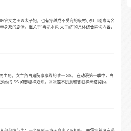
医农女之田园太子妃，也有穿越成不受宠的废材小姐且剧毒闻名
毒身死的剧情。但关于“毒妃本色 太子妃”的具体综合确切内容，
男主角，女主角白鬼院凛凛蝶的唯一 SS。 在动漫第一季中，白
是她的 SS 的御狐神双炽。凛凛蝶不愿意和御狐神缔结契约，
其部分情节为：一个黑影无声无息出了丞相府。寒霜穿着冷言诺