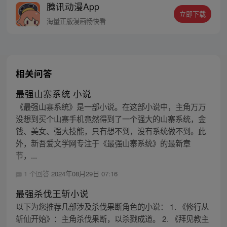
腾讯动漫App
讲台上拿着他情书羞辱的对象，但是这些都
立即下载
不重要，最重要的是他还记忆起了另外一件
海量正版漫画畅快看
原本不属于他的可怕的事情……
相关问答
最强山寨系统 小说
《最强山寨系统》是一部小说。在这部小说中，主角万万
没想到买个山寨手机竟然得到了一个强大的山寨系统，金
钱、美女、强大技能，只有想不到，没有系统做不到。此
外，新吾爱文学网专注于《最强山寨系统》的最新章
节，...
1 个回答
2024年08月29日 07:16
最强杀伐王斩小说
以下为您推荐几部涉及杀伐果断角色的小说： 1. 《修行从
斩仙开始》：主角杀伐果断，以杀戮成道。 2. 《拜见教主