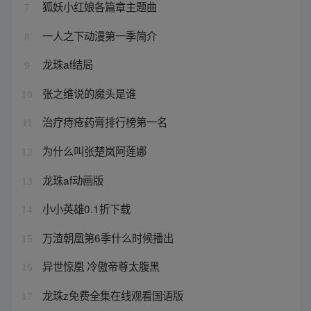
狐妖小红娘各篇章主题曲
7
一人之下动漫第一季简介
8
龙珠af结局
9
张之维说的魔头是谁
10
治疗痔疮药膏排行榜第一名
11
为什么叫张楚岚阿莲娜
12
龙珠af动画版
13
小小英雄0.1折下载
14
万渣朝凰第6季什么时候播出
15
异世惊凰 冷傲帝尊太腹黑
16
龙珠z免费全集在线观看国语版
17