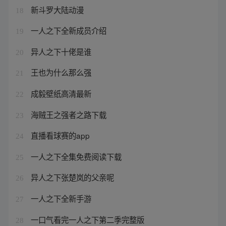
新斗罗大陆动漫
18
一人之下全新成员介绍
19
异人之下十佬是谁
20
王也为什么那么强
21
成毅壁纸高清最新
22
海贼王之强者之路下载
23
直播看球赛的app
24
一人之下全集免费阅读下载
25
异人之下张楚岚的父亲呢
26
一人之下全新手游
27
一口气看完一人之下第二季完整版
28