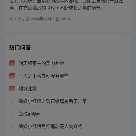
看到《元尊》里精彩的故事内容啦，比如主角周元一路逆
袭，在充满挑战的世界里不断成长之类的情节。
1 个回答
2024年11月03日 00:34
热门问答
问天和宗主的实力差距
1
一人之下番外动漫有哪些
2
倾城北歌
3
狐妖小红娘之镜花缘篇更新了几集
4
龙珠af漫画
5
狐妖小红娘月红篇动漫人物介绍
6