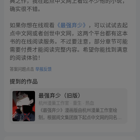
典之作，我在起点中文网上看过不少他的小说，
确实很不错。
如果你想在线观看
《最强弃少》
，可以试试去起
点中文网或者创世中文网，这两个平台都有这本
书的在线阅读服务。不过要注意，部分章节可能
需要付费才能阅读完整内容。希望你能找到满意
的阅读体验！
答案问题点击
举报反馈
提到的作品
最强弃少（旧版）
杭州漫巢工作室 · 重生 · 热血
《最强弃少》漫画版由杭州漫巢工作室绘
制，根据阅文集团旗下起点中文网的同名小
说改编，作者鹅是老五。 叶默醒来后发现周
围的一切似乎都变了，美女师父不见了，自
己成了被世家抛弃的弃子，还是被女人站在