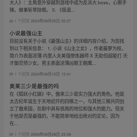
大人》：主角意外穿越到游戏中成为反派大 boss，心狠手
辣，做事斩草除根。 3. 《极道...
1 个回答
2024年09月05日 03:27
小说最强山主
目前没有关于小说《最强山主》的详细内容介绍，为您找
到以下相关信息： 1. 小说《山主之女》，作者藤萝为枝，
简介为表面凉薄·内里人夫美强惨炼器师 X 无助但超能打·天
才御灵师少女，男主表面凉薄凶狠王朝鹰...
1 个回答
2024年09月10日 13:41
奥莱三少是最强的吗
在《狐妖小红娘》中，傲来三少是实力强大的角色。他是
太古纪年诞生于天地初开的四猴之一，与其他三猴共同创
立了傲来国，在剧中具有很高的地位和强大的能力。但关
于他是否是最强的，不能简单地给出绝对的定论，因为
在...
1 个回答
2024年09月28日 23:39