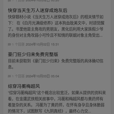
快穿当天生万人迷穿成炮灰后
快穿题材小说《当天生万人迷穿成炮灰后》的相关情节如
下： 在《白月光满级修养》这本狗血耽美文中，时颂觉醒
了。书里他是主角攻的男朋友，黑化后利用大家族假少爷
的身份对主角攻弱小可怜且不知情的联姻对象主角受出...
1 个回答
2024年10月02日 15:31
豪门狂少归来免费完整版
目前未获取到《豪门狂少归来》免费完整版的具体确切信
息。
1 个回答
2024年10月03日 05:04
综穿冯蘅梅超风
“综穿冯蘅梅超风”这个概念比较宽泛，如果从提供的资料来
看，在金庸武侠相关故事中，冯蘅和梅超风都与黄药师有
着复杂的关系。 冯蘅为了黄药师，在怀有身孕且身体脆弱
的情况下，试图默写《九阴真经》，最终心力交...