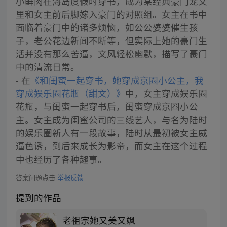
小鲜肉在海岛度假时穿书，成为某经典豪门宠文
里和女主前后脚嫁入豪门的对照组。女主在书中
面临着豪门中的诸多烦恼，如公公婆婆催生孩
子，老公花边新闻不断等，但实际上她的豪门生
活并没有那么苦逼，文风轻松幽默，描写了豪门
中的清流日常。
- 在
《和闺蜜一起穿书，她穿成京圈小公主，我
穿成娱乐圈花瓶（甜文）》
中，女主穿成娱乐圈
花瓶，与闺蜜一起穿书后，闺蜜穿成京圈小公
主。女主成为闺蜜公司的三线艺人，与名为陆时
的娱乐圈新人有一段故事，陆时从最初被女主威
逼色诱，到后来成长为影帝，而女主在这个过程
中也经历了各种趣事。
答案问题点击
举报反馈
提到的作品
老祖宗她又美又飒