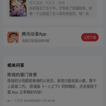
阅文漫画 · 大女主 · 系统
白初薇活了五千年，才等来了原著剧情。结
果一下山就成了全人类的老祖宗。钱？资产
世界第一。八大世家？只是她的奴仆。当所
有人嗷嗷叫着白初薇老祖宗时，海城段家四
爷拥她入怀。谁懂啊！这个自己看着长大的
腾讯动漫App
小屁孩，白初薇本来只是想吸取他的灵气，
立即下载
却没想到把自己搭了进去……
海量正版漫画畅快看
相关问答
陈瑶的豪门背景
陈瑶的父母都是普通的公务员，家境只能说是小康，算不
上是富二代。 原漫画《一人之下》同样精彩，点击按钮下
载 App 立享精彩内容！
1 个回答
2024年08月11日 20:06