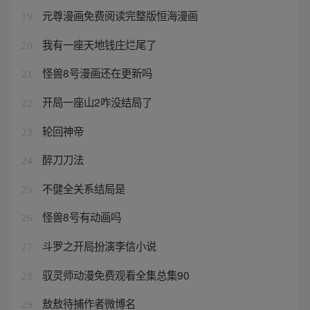
元尊漫画免费阅读完整版恒海漫画
19
我有一座天地钱庄烂尾了
20
怪兽8号漫画还在更新吗
21
开局一座山2咋没结局了
22
轮回神帝
23
醉刀刀法
24
不健全关系结局是
25
怪兽8号有动画吗
26
斗罗之开局扮演李信小说
27
驭灵师动漫免费观看全集总集90
28
敖敖待捕作者微博名
29