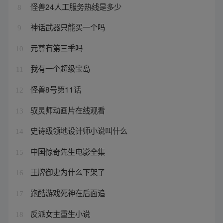
怪兽24人工服务热线是多少
8
神话武器只能买一个吗
9
元尊有第三季吗
10
我有一个超级宝岛
11
怪兽8号第11话
12
驭灵师动画片在线观看
13
史诗级领地设计师小说叫什么
14
中国惊奇先生电影全集
15
王牌御史为什么下架了
16
跑酷游戏死神在后面追
17
反派女主重生小说
18