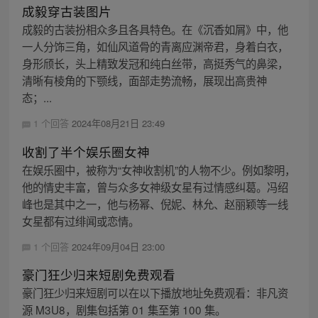
成毅穿古装图片
成毅的古装扮相众多且各具特色。在《沉香如屑》中，他
一人分饰三角，如仙风道骨的青离应渊帝君，身着白衣，
身形颀长，头上精致发冠和纯白丝带，高挺秀气的鼻梁，
清晰有棱角的下颚线，面部走势流畅，展现出高贵神
态；...
1 个回答
2024年08月21日 23:49
收割了半个娱乐圈女神
在娱乐圈中，被称为“女神收割机”的人物不少。例如黎明，
他的情史丰富，曾与众多女神级女星有过情感纠葛。冯绍
峰也是其中之一，他与杨幂、倪妮、林允、赵丽颖等一线
女星都有过绯闻或恋情。
1 个回答
2024年09月04日 23:00
豪门狂少归来短剧免费观看
豪门狂少归来短剧可以在以下播放地址免费观看：非凡资
源 M3U8，剧集包括第 01 集至第 100 集。