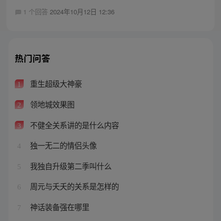
1 个回答
2024年10月12日 12:36
热门问答
重生超级大神豪
1
领地城效果图
2
不健全关系讲的是什么内容
3
独一无二的情侣头像
4
我独自升级第二季叫什么
5
周元与夭夭的关系是怎样的
6
神话装备强在哪里
7