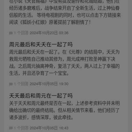
在小说《天官赐福》中没有提及谢怜和花城结婚，他们在
经历诸多磨难后，战争结束开启了全新生活，过上神仙眷
侣般的生活。 等待电视剧的同时，也可以点击下方链接来
阅读《狐妖小红娘》原著提前了解剧情了！
1 个回答
2024年10月23日 03:36
周元最后和夭夭在一起了吗
周元最后和夭夭在一起了。在《元尊》的结局中，夭夭为
救周元牺牲自己推动其修为，周元成神打败圣神赢下决
战。之后周元抽离神骨，复活了夭夭，两人过上了幸福的
生活，并且还孕育了一个宝宝。
1 个回答
2024年10月05日 19:30
夭夭最后和周元在一起了吗
关于夭夭和周元最终是否在一起，上述参考资料中并未明
确给出确切的最终结局。但从相关情节来看，他们经历了
诸多波折，感情深厚，彼此牵挂。
1 个回答
2024年10月05日 16:43