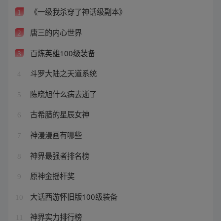
《一级我杀穿了神话级副本》
1
唐三的内心世界
2
百炼英雄100级装备
3
斗罗大陆之天道系统
4
陈晓旭什么病去逝了
5
古希腊的星辰女神
6
神漫漫画有哪些
7
神界最强者排名榜
8
原神金摇杆奖
9
大话西游怀旧版100级装备
10
神界实力排行榜
11