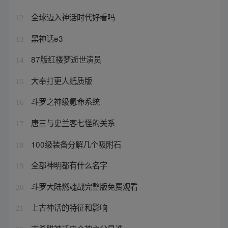
全球迈入神话时代好看吗
12
黑神话e3
13
87版红楼梦逝世演员
14
大奉打更人纸质版
15
斗罗之神级氪命系统
16
唐三与史兰客七怪的关系
17
100级装备分解几个吸附石
18
全部神明都有什么名字
19
斗罗大陆燃魂战完整版免费观看
20
上古神话的特征和影响
21