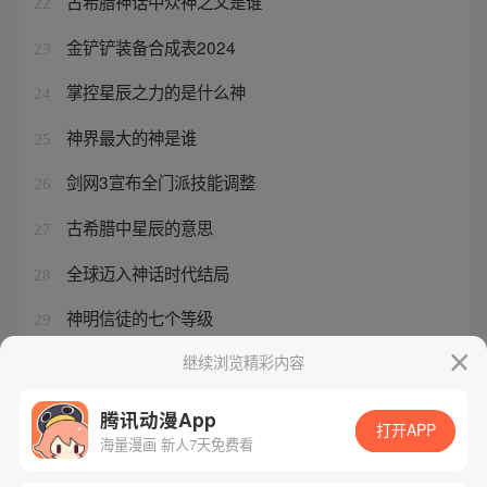
古希腊神话中众神之父是谁
22
金铲铲装备合成表2024
23
掌控星辰之力的是什么神
24
神界最大的神是谁
25
剑网3宣布全门派技能调整
26
古希腊中星辰的意思
27
全球迈入神话时代结局
28
神明信徒的七个等级
29
神话之超级熊孩子 小说
继续浏览精彩内容
30
腾讯动漫App
打开APP
海量漫画 新人7天免费看
腾讯漫画
起点读书
QQ阅读