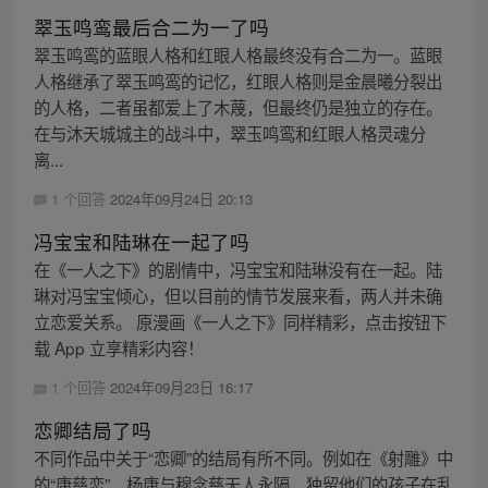
翠玉鸣鸾最后合二为一了吗
翠玉鸣鸾的蓝眼人格和红眼人格最终没有合二为一。蓝眼
人格继承了翠玉鸣鸾的记忆，红眼人格则是金晨曦分裂出
的人格，二者虽都爱上了木蔑，但最终仍是独立的存在。
在与沐天城城主的战斗中，翠玉鸣鸾和红眼人格灵魂分
离...
1 个回答
2024年09月24日 20:13
冯宝宝和陆琳在一起了吗
在《一人之下》的剧情中，冯宝宝和陆琳没有在一起。陆
琳对冯宝宝倾心，但以目前的情节发展来看，两人并未确
立恋爱关系。 原漫画《一人之下》同样精彩，点击按钮下
载 App 立享精彩内容！
1 个回答
2024年09月23日 16:17
恋卿结局了吗
不同作品中关于“恋卿”的结局有所不同。例如在《射雕》中
的“康慈恋”，杨康与穆念慈天人永隔，独留他们的孩子在乱