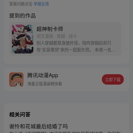
答案问题点击
举报反馈
提到的作品
超神制卡师
阅文漫画 · 穿越 · 战斗
别人穿越都是身披外挂，陆鸣穿越后却只
有“女装果贷”来的一屁股负债。 本是一名程
序狗，深夜加班猝死难道还不够惨吗？！ 哇
靠！这居然还是个各种异能职业充斥的异世
界！作为“制卡师”，陆鸣陷入了沉思。 如果
腾讯动漫App
制卡技术和写程序的方法一样......那岂不是
立即下载
一张卡牌，可以封装无限的世界？！
海量正版漫画畅快看
相关问答
谢怜和花城最后结婚了吗