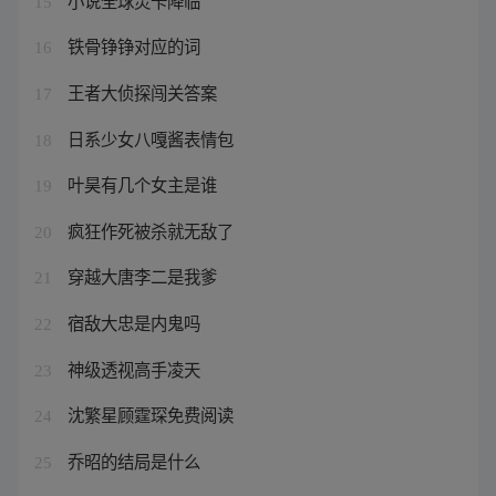
15
铁骨铮铮对应的词
16
王者大侦探闯关答案
17
日系少女八嘎酱表情包
18
叶昊有几个女主是谁
19
疯狂作死被杀就无敌了
20
穿越大唐李二是我爹
21
宿敌大忠是内鬼吗
22
神级透视高手凌天
23
沈繁星顾霆琛免费阅读
24
乔昭的结局是什么
25