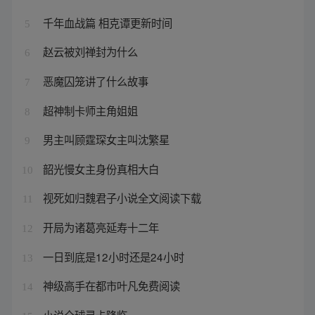
千年血战篇 相克谭更新时间
5
赵云被刘禅封为什么
6
恶魔囚笼讲了什么故事
7
超神制卡师主角姐姐
8
男主叫顾霆琛女主叫沈繁星
9
韶光慢女主身份真相大白
10
视死如归魏君子小说全文阅读下载
11
开局为诸葛亮延寿十二年
12
一日到底是12小时还是24小时
13
神级高手在都市叶凡免费阅读
14
小说全球灵卡降临