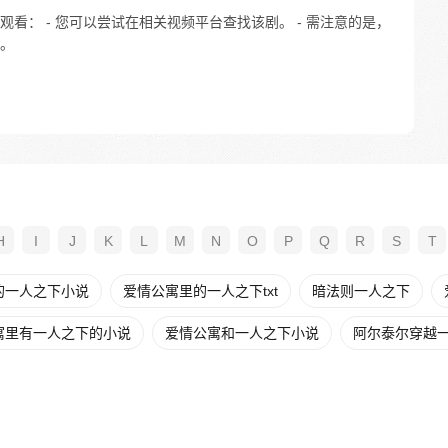
看： - 您可以尝试在相关视频平台查找该剧。 - 需注意的是，
。
H
I
J
K
L
M
N
O
P
Q
R
S
T
的一人之下小说
爱情公寓里的一人之下txt
暗法则一人之下
寓里有一人之下的小说
爱情公寓和一人之下小说
阿尔泰尔穿越