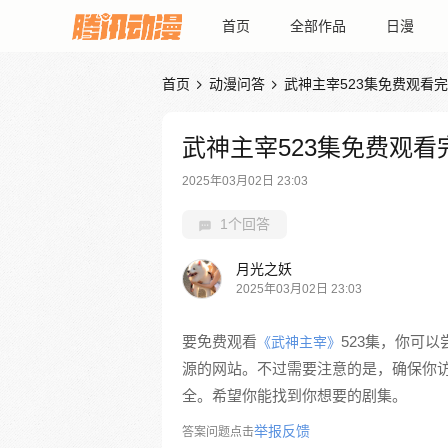
首页
全部作品
日漫
首页
动漫问答
武神主宰523集免费观看


武神主宰523集免费观看
2025年03月02日 23:03
1个回答
月光之妖
2025年03月02日 23:03
要免费观看
523集，你可
《武神主宰》
源的网站。不过需要注意的是，确保你
全。希望你能找到你想要的剧集。
举报反馈
答案问题点击