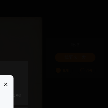
吐槽
我要来一发