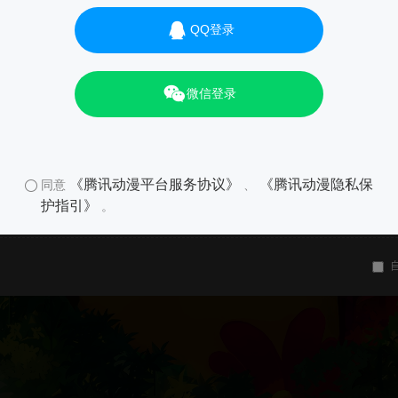
QQ登录
微信登录
《腾讯动漫平台服务协议》
《腾讯动漫隐私保
同意
、
护指引》
。