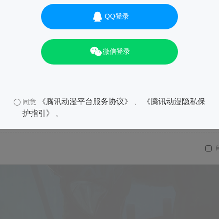
QQ登录
微信登录
《腾讯动漫平台服务协议》
《腾讯动漫隐私保
同意
、
护指引》
。