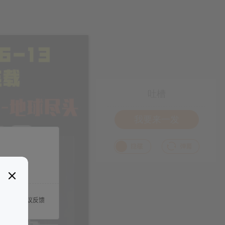
吐槽
我要来一发