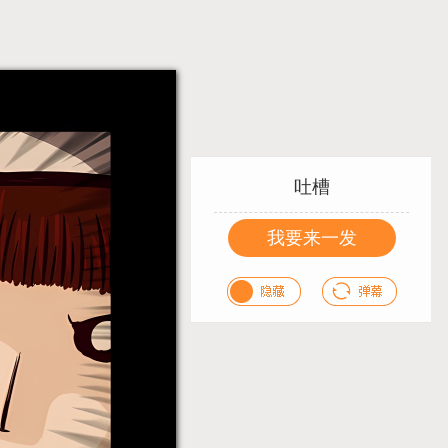
吐槽
我要来一发