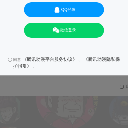
QQ登录
微信登录
《腾讯动漫平台服务协议》
《腾讯动漫隐私保
同意
、
护指引》
。