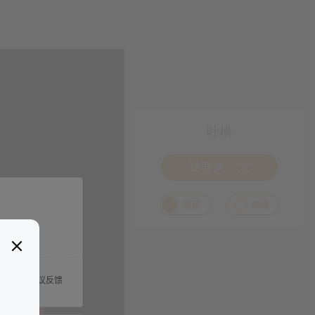
吐槽
我要来一发