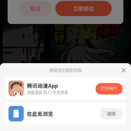
本章节仅支持App阅读，可打开App新用
户7天免费看
取消
立即前往
继续浏览精彩内容
腾讯动漫App
打开APP
海量漫画 新人7天免费看
下一话
腾漫App免费看
App免费看
在此处浏览
继续
513话 1/1