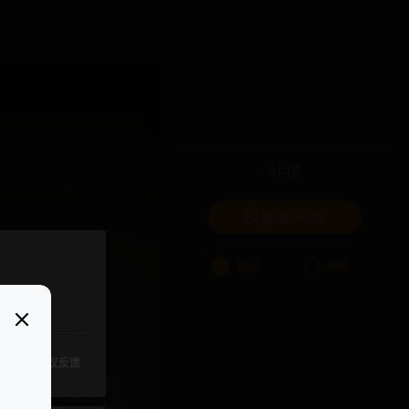
吐槽
我要来一发