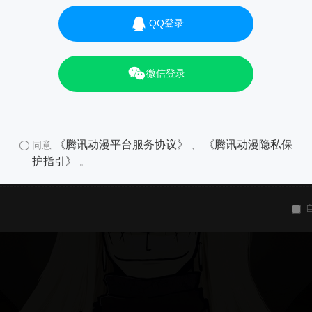
QQ登录
微信登录
《腾讯动漫平台服务协议》
《腾讯动漫隐私保
同意
、
护指引》
。