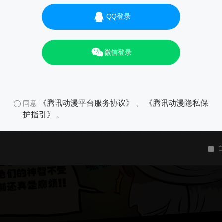
QQ登录
微信登录
《腾讯动漫平台服务协议》
《腾讯动漫隐私保
同意
、
护指引》
。