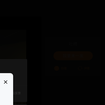
吐槽
我要来一发