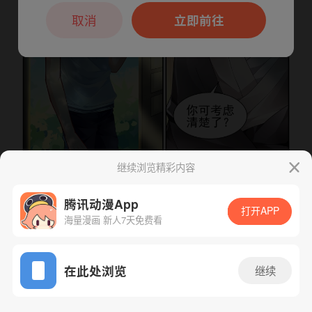
本章节仅支持App阅读，可打开App新用
户7天免费看
取消
立即前往
继续浏览精彩内容
腾讯动漫App
打开APP
海量漫画 新人7天免费看
下一话
腾漫App免费看
App免费看
在此处浏览
继续
180话 1/1