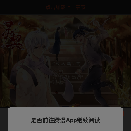
点击加载上一章节
是否前往腾漫App继续阅读
下一话
腾漫App免费看