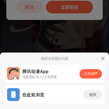
本章节仅支持App阅读，可打开App新用
户7天免费看
取消
立即前往
继续浏览精彩内容
下一话
腾漫App免费看
腾讯动漫App
打开APP
海量漫画 新人7天免费看
App免费看
在此处浏览
继续
93话 1/1