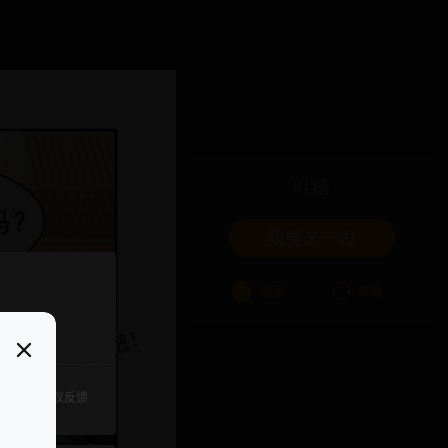
吐槽
我要来一发