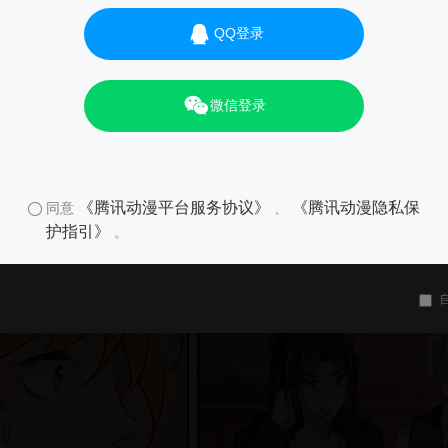
QQ登录
微信登录
《腾讯动漫平台服务协议》
《腾讯动漫隐私保
同意
、
护指引》
。