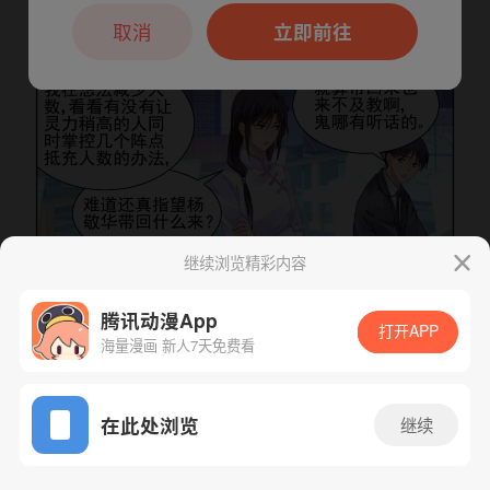
本章节仅支持App阅读，可打开App新用
户7天免费看
取消
立即前往
继续浏览精彩内容
腾讯动漫App
打开APP
海量漫画 新人7天免费看
下一话
腾漫App免费看
App免费看
在此处浏览
继续
558话 1/1