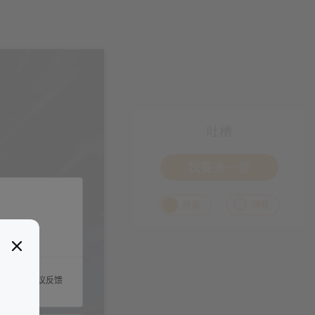
吐槽
我要来一发