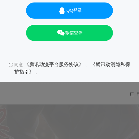
QQ登录
微信登录
《腾讯动漫平台服务协议》
《腾讯动漫隐私保
同意
、
护指引》
。