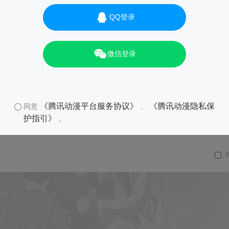
QQ登录
微信登录
《腾讯动漫平台服务协议》
《腾讯动漫隐私保
同意
、
护指引》
。