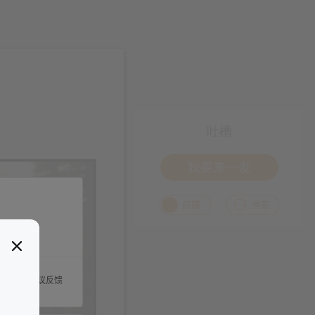
吐槽
我要来一发