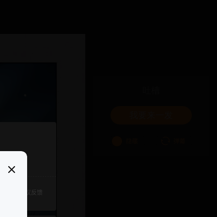
吐槽
我要来一发