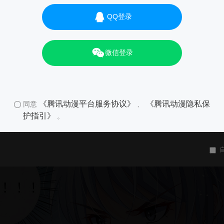
QQ登录
微信登录
《腾讯动漫平台服务协议》
《腾讯动漫隐私保
同意
、
护指引》
。