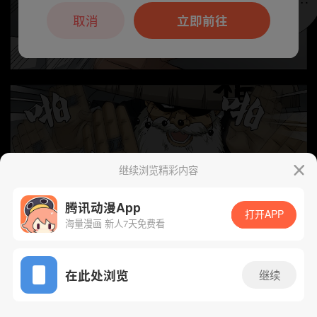
本章节仅支持App阅读，可打开App新用
户7天免费看
取消
立即前往
继续浏览精彩内容
腾讯动漫App
打开APP
海量漫画 新人7天免费看
App免费看
下一话
腾漫App免费看
在此处浏览
继续
347话 1/1