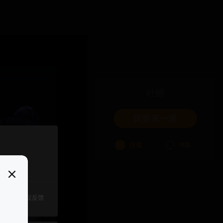
吐槽
我要来一发