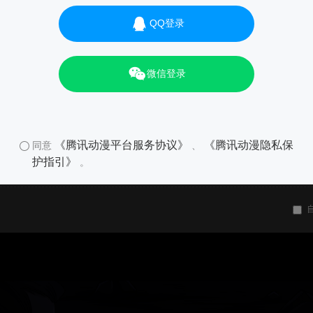
QQ登录
微信登录
《腾讯动漫平台服务协议》
《腾讯动漫隐私保
同意
、
护指引》
。