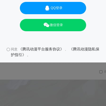
QQ登录
微信登录
《腾讯动漫平台服务协议》
《腾讯动漫隐私保
同意
、
护指引》
。