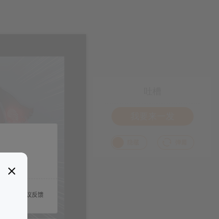
吐槽
我要来一发