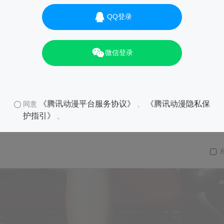
QQ登录
微信登录
《腾讯动漫平台服务协议》
《腾讯动漫隐私保
同意
、
护指引》
。