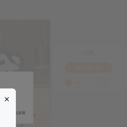
吐槽
我要来一发