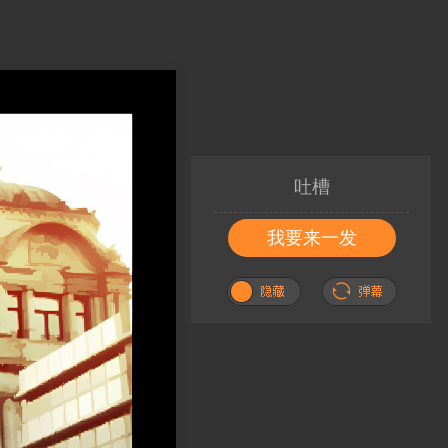
吐槽
我要来一发