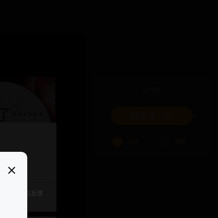
吐槽
我要来一发