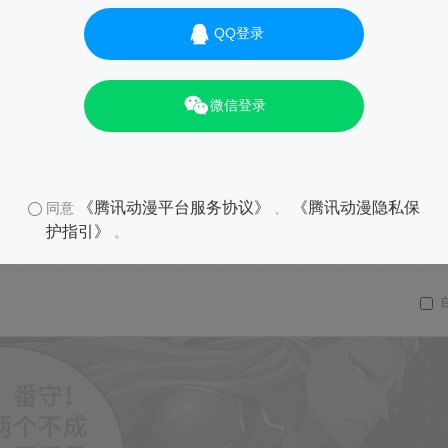
QQ登录
微信登录
《腾讯动漫平台服务协议》
《腾讯动漫隐私保
同意
、
护指引》
。