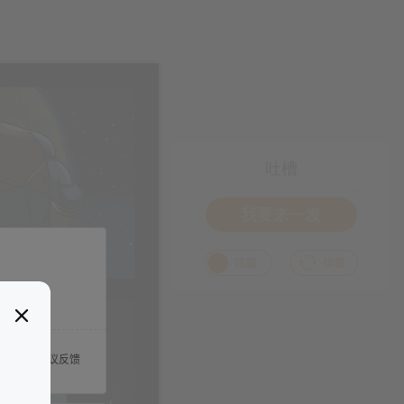
吐槽
我要来一发