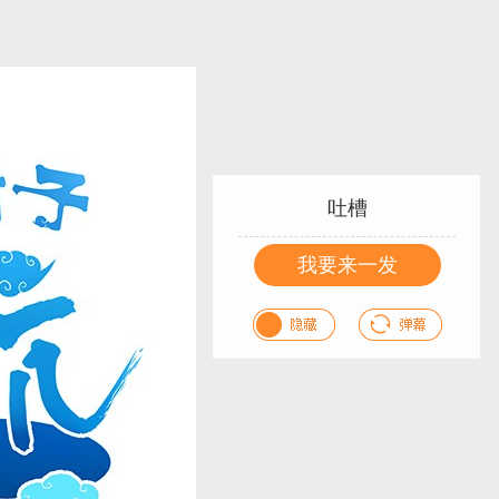
吐槽
我要来一发