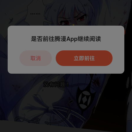
是否前往腾漫App继续阅读
本章节仅支持App阅读，可打开App新用
户7天免费看
取消
立即前往