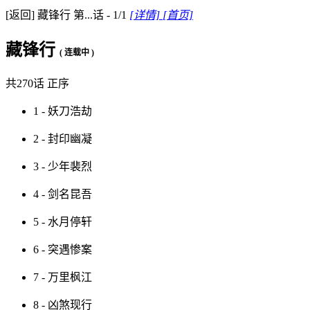
[返回]
藏锋行
第...话 - 1/1
[详情]
[首页]
藏锋行
( 连载中 )
共270话
正序
1 - 妖刀浩劫
2 - 封印幽凝
3 - 少年裴烈
4 - 剑名昆吾
5 - 水月停轩
6 - 突遇惨案
7 - 万里枫江
8 - 凶煞现行