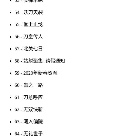
53 - 虎禅杀绝
54 - 妖刀天裂
55 - 堂上止戈
56 - 刀皇传人
57 - 北关七日
58 - 姑射聚集+请假通知
59 - 2020年新春贺图
60 - 蛊之一路
61 - 刀意呼应
62 - 无双快斩
63 - 闯入偏院
64 - 无礼世子