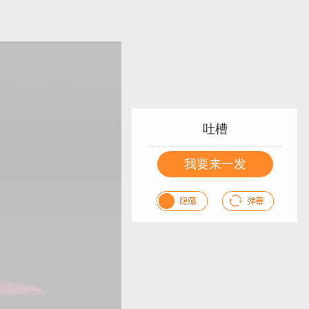
吐槽
我要来一发