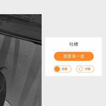
吐槽
我要来一发