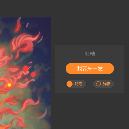
吐槽
我要来一发