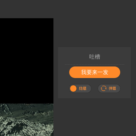
吐槽
我要来一发