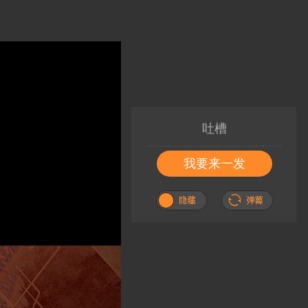
吐槽
我要来一发