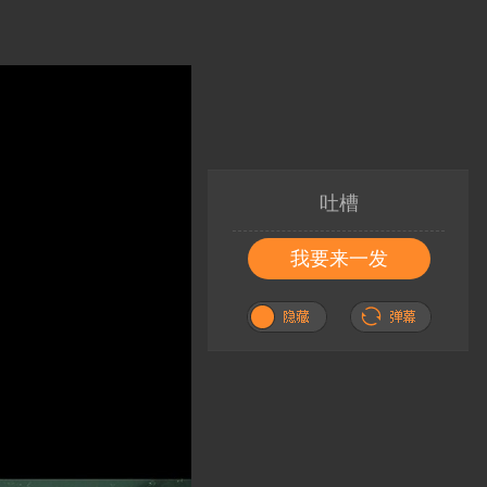
吐槽
我要来一发