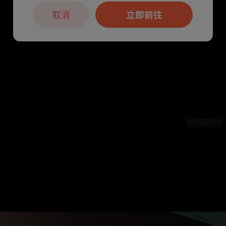
取消
立即前往