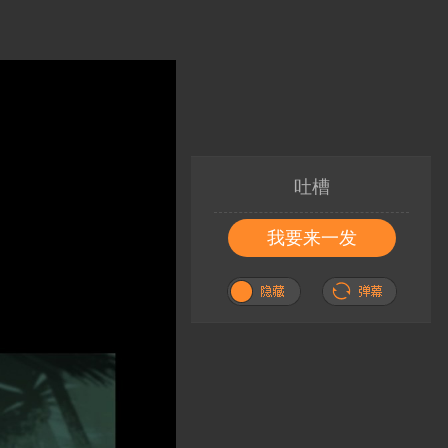
吐槽
我要来一发