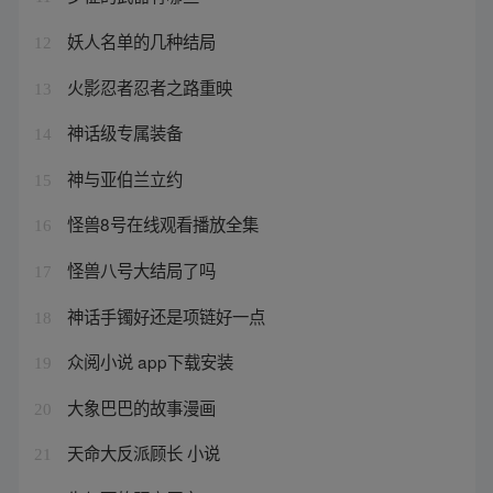
妖人名单的几种结局
12
火影忍者忍者之路重映
13
神话级专属装备
14
神与亚伯兰立约
15
怪兽8号在线观看播放全集
16
怪兽八号大结局了吗
17
神话手镯好还是项链好一点
18
众阅小说 app下载安装
19
大象巴巴的故事漫画
20
天命大反派顾长 小说
21