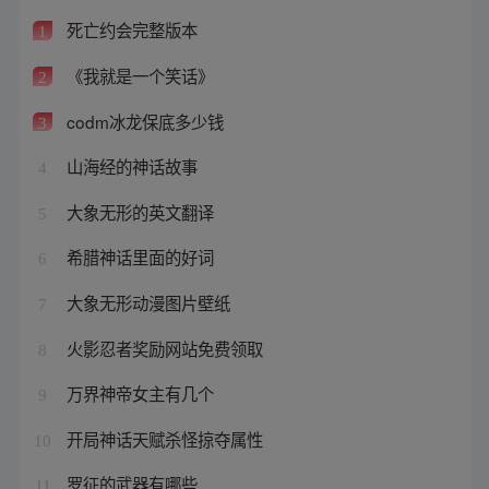
死亡约会完整版本
1
《我就是一个笑话》
2
codm冰龙保底多少钱
3
山海经的神话故事
4
大象无形的英文翻译
5
希腊神话里面的好词
6
大象无形动漫图片壁纸
7
火影忍者奖励网站免费领取
8
万界神帝女主有几个
9
开局神话天赋杀怪掠夺属性
10
罗征的武器有哪些
11