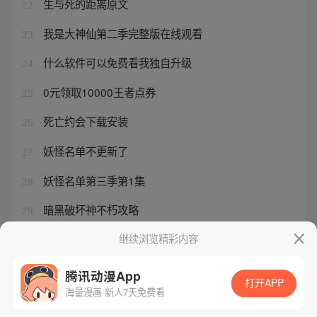
生与死的距离原文
22
我是大神仙第二季完整版在线观看
23
什么软件可以免费看我独自升级
24
0元领取10000王者点券
25
死亡约会下载安装
26
妖怪名单不更新了
27
妖怪名单第三季第1集
28
暗黑破坏神不朽攻略
29
死亡距离电影
继续浏览精彩内容
30
腾讯动漫App
打开APP
海量漫画 新人7天免费看
腾讯漫画
起点读书
QQ阅读