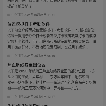
的同时，也可以点击下方链接来阅读《狐妖小红娘》原著
提前了解剧情了！
1 个回答
2024年10月05日 11:41
位置模拟打卡考勤软件
以下为您介绍两款位置模拟打卡考勤软件： 1. 模拟定位：
这是一款用于办公打卡或者定位打卡或者教室打卡的模拟
定位打卡软件，可让用户随心所欲获取地理位置信息。适
用于微商群体，不受地理位置限制，也适用于娱乐...
1 个回答
2024年09月26日 05:10
热血航线藏宝图位置
以下是 2023 年航海王热血航线藏宝图的部分位置： - 东
蓝之海的宝藏：风车村——东方风车脚下；谢尔兹镇——
双子巨塔阴影下；糖汁村——布满碎石的灰白海岸；罗格
镇——航海王陨落的河流中；罗格镇——东方...
1 个回答
2024年09月07日 13:47
手机虚拟位置软件app