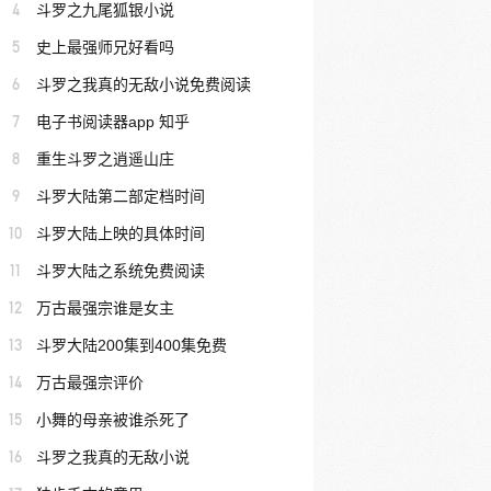
4
斗罗之九尾狐银小说
5
史上最强师兄好看吗
6
斗罗之我真的无敌小说免费阅读
7
电子书阅读器app 知乎
8
重生斗罗之逍遥山庄
9
斗罗大陆第二部定档时间
10
斗罗大陆上映的具体时间
11
斗罗大陆之系统免费阅读
12
万古最强宗谁是女主
13
斗罗大陆200集到400集免费
14
万古最强宗评价
15
小舞的母亲被谁杀死了
16
斗罗之我真的无敌小说