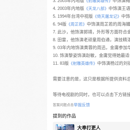
3. 2003年内地版
中饰演梅
《射雕英雄传》
4. 2003年内地版
中饰演王
《天龙八部》
5. 1994年台湾中视版
中饰
《倚天屠龙记》
6. 94版
中饰演周芷若的周海
《周芷若》
7. 此沙，他饰演郭靖，外形等方面符
8. 田雷，他饰演老顽童周伯通，演技精
9. 03年内地饰演黄蓉的周迅，金庸参
10. 饰演黎姿饰演赵敏，金庸觉得她
11. 83版
中饰演杨过的刘
《射雕英雄传》
需要注意的是，这只是根据所提供资料
等待电视剧的同时，也可以点击下方链
举报反馈
答案问题点击
提到的作品
大奉打更人