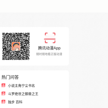
腾讯动漫App
随时随地看正版动漫
热门问答
1
小说主角宁尘书名
2
斗罗绝世之御兽之王
3
独步 百科