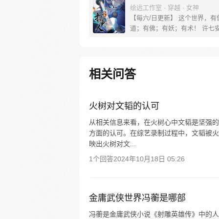
绘远工作室 · 穿越 · 女神
【每六/日更新】 这个世界，有
道；有佛；有妖；有术！ 许七
来，发现自己身处囹圄，三日后
放边陲？！ 他起初的梦想只是
便在这个世界里当个富翁悠闲度
果…… 改编自阅文集团作者卖
相关问答
同名小说 QQ群号：799493374
火树对文韬的认可
从相关信息来看，在火树心中文韬是坚强的
方面的认可。在综艺录制过程中，文韬被火
映出火树对文...
1个回答
2024年10月18日 05:26
金庸武侠世界冯蘅是哪部
冯蘅是金庸武侠小说《射雕英雄传》中的人