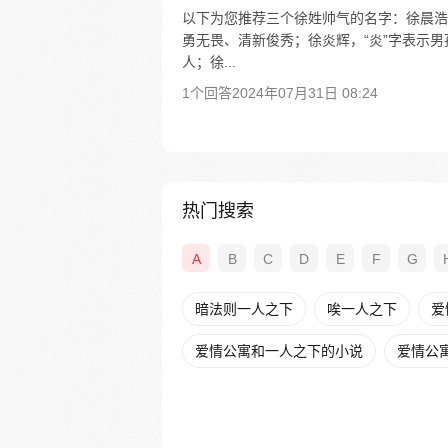
以下为您推荐三个徐姓帅气的名字：徐晨浩，
勇无畏、清新俊秀；徐炎辉，“炎”字表示男
人；徐...
1个回答
2024年07月31日 08:24
热门搜索
A
B
C
D
E
F
G
暗法则一人之下
唉一人之下
爱
爱情公寓和一人之下的小说
爱情公