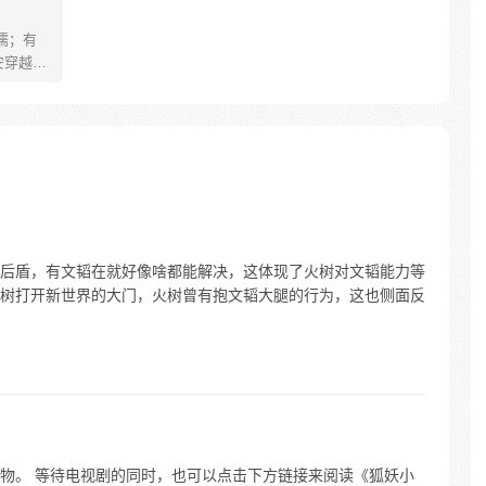
儒；有
安穿越醒
就要流
自保，顺
日，结
报小郎君
后盾，有文韬在就好像啥都能解决，这体现了火树对文韬能力等
树打开新世界的大门，火树曾有抱文韬大腿的行为，这也侧面反
物。 等待电视剧的同时，也可以点击下方链接来阅读《狐妖小