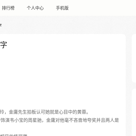
排行榜
个人中心
手机版
字
名字
玲，金庸先生拍板认可她就是心目中的黄蓉。
中饰演韦小宝的周星驰，金庸对他毫不吝啬地夸奖并且两人是