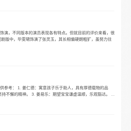
饰演，不同版本的演员表现各有特点。但就目前的评价来看，很
视剧版中，毕雯珺饰演了张灵玉，其长相偏硬朗粗犷，虽努力往
参考： 1. 姜仁德：寓意孩子乐于助人，具有厚德载物的品
持不懈的精神。 3. 姜易乐：期望宝宝谦虚温顺，乐观豁达。 ...