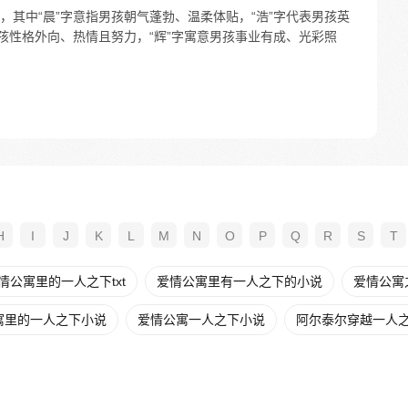
其中“晨”字意指男孩朝气蓬勃、温柔体贴，“浩”字代表男孩英
孩性格外向、热情且努力，“辉”字寓意男孩事业有成、光彩照
H
I
J
K
L
M
N
O
P
Q
R
S
T
情公寓里的一人之下txt
爱情公寓里有一人之下的小说
爱情公寓之
寓里的一人之下小说
爱情公寓一人之下小说
阿尔泰尔穿越一人