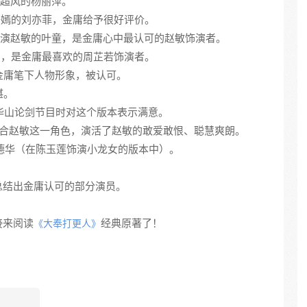
超风的杨丽萍。
语嫣的刘亦菲，金庸给予很好评价。
演赵敏的叶童，是金庸心中最认可的赵敏饰演者。
媚，是金庸最喜欢的周芷若饰演者。
合金庸笔下人物形象，被认可。
湛。
加华山论剑节目时对这个版本表示满意。
最适合赵敏这一角色，演活了赵敏的敢爱敢恨、聪慧爽朗。
德华（在陈玉莲饰演小龙女的版本中）。
总结出金庸认可的部分演员。
接来阅读
经典原著了！
《大奉打更人》