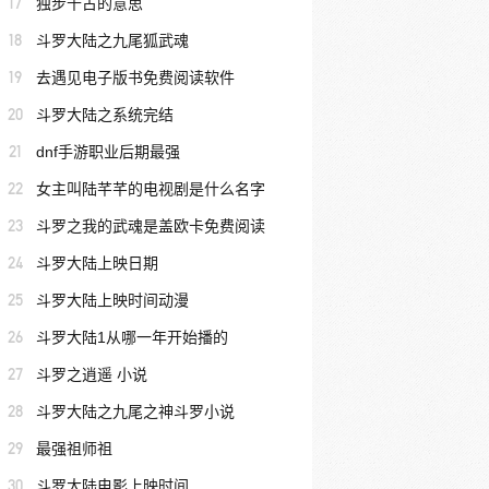
17
独步千古的意思
18
斗罗大陆之九尾狐武魂
19
去遇见电子版书免费阅读软件
20
斗罗大陆之系统完结
21
dnf手游职业后期最强
22
女主叫陆芊芊的电视剧是什么名字
23
斗罗之我的武魂是盖欧卡免费阅读
24
斗罗大陆上映日期
25
斗罗大陆上映时间动漫
26
斗罗大陆1从哪一年开始播的
27
斗罗之逍遥 小说
28
斗罗大陆之九尾之神斗罗小说
29
最强祖师祖
30
斗罗大陆电影上映时间