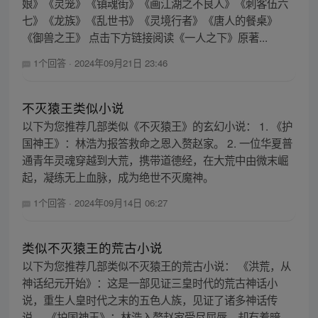
娘》《灵笼》《镇魂街》《画江湖之不良人》《刺客伍六
七》《龙族》《乱世书》《灵境行者》《唐人的餐桌》
《御兽之王》 点击下方链接阅读《一人之下》原著...
1个回答
·
2024年09月21日 23:46
不灭猿王类似小说
以下为您推荐几部类似《不灭猿王》的玄幻小说： 1. 《护
国神王》：林浩为报答救命之恩入赘赵家。 2. 一位华夏普
通青年灵魂穿越到大荒，携带道德经，在大荒中由微末崛
起，凝练无上血脉，成为绝世不灭魔神。
1个回答
·
2024年09月14日 06:27
类似不灭猿王的荒古小说
以下为您推荐几部类似不灭猿王的荒古小说： 《洪荒，从
神话纪元开始》：这是一部见证三皇时代的荒古神话小
说，重生人皇时代之末的五色人族，见证了诸多神话传
说。 《护国神王》：林浩入赘赵家受尽屈辱，却有着暗