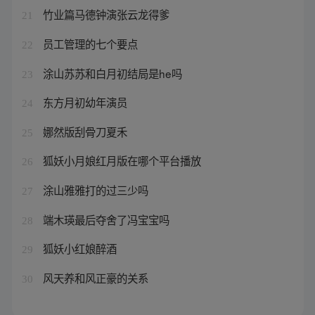
竹业篇马德钟演张云龙得爹
21
员工管理的七个要点
22
涂山苏苏和白月初结局是he吗
23
东方月初幼年演员
24
娜然版刮骨刀夏禾
25
狐妖小月娘红月版在哪个平台播放
26
涂山雅雅打的过三少吗
27
端木瑛最后夺舍了冯宝宝吗
28
狐妖小红娘醉酒
29
风天养和风正豪的关系
30