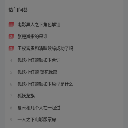
热门问答
电影异人之下角色解锁
1
张楚岚指的是谁
2
王权富贵和清瞳续缘成功了吗
3
狐妖小红娘颜如玉台词
4
狐妖小红娘 镜花缘篇
5
狐妖小红娘颜如玉原型是什么
6
狐妖龙族
7
夏禾和几个人在一起过
8
一人之下电影版票房
9