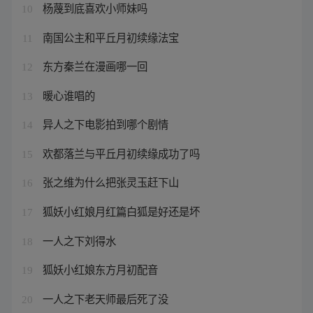
杨蔑到底喜欢小师妹吗
10
南国公主和平丘月初续缘法宝
11
东方秦兰在漫画哪一回
12
暖心谁唱的
13
异人之下电影拍到哪个剧情
14
欢都落兰与平丘月初续缘成功了吗
15
张之维为什么把张灵玉赶下山
16
狐妖小红娘月红篇白狐是好还是坏
17
一人之下刘得水
18
狐妖小红娘东方月初配音
19
一人之下老天师最后死了没
20