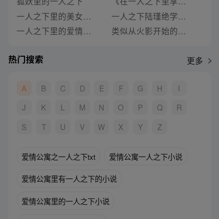
狐妖里的一人之下
《在一人之下里享受青春是否搞错了》类似推荐
一人之下里的美女圣骑士
一人之下陆瑾绝学了吗小说
一人之下里的爱情公寓听小说
类似从火影开始的一人之下的小说
热门搜索
更多
A
B
C
D
E
F
G
H
I
J
K
L
M
N
O
P
Q
R
S
T
U
V
W
X
Y
Z
爱情公寓之一人之下txt
爱情公寓一人之下小说
爱情公寓里有一人之下的小说
爱情公寓里的一人之下小说