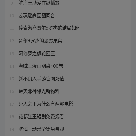
航海王动漫在线播放
9
姜珮瑶高圆圆同台
10
传奇海盗哥尔d罗杰的结局如何
11
哥尔d罗杰的恶魔果实
12
阿修罗之怒轮回王
13
海贼王漫画网盘100卷
14
新不良人手游官网充值
15
逆天邪神曝光新物料
16
异人之下为什么有两部电影
17
花都狂王短剧免费观看
18
航海王动漫全集免费观
19