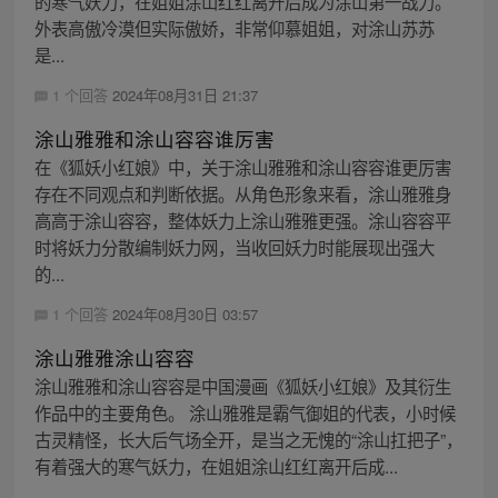
的寒气妖力，在姐姐涂山红红离开后成为涂山第一战力。
外表高傲冷漠但实际傲娇，非常仰慕姐姐，对涂山苏苏
是...
1 个回答
2024年08月31日 21:37
涂山雅雅和涂山容容谁厉害
在《狐妖小红娘》中，关于涂山雅雅和涂山容容谁更厉害
存在不同观点和判断依据。从角色形象来看，涂山雅雅身
高高于涂山容容，整体妖力上涂山雅雅更强。涂山容容平
时将妖力分散编制妖力网，当收回妖力时能展现出强大
的...
1 个回答
2024年08月30日 03:57
涂山雅雅涂山容容
涂山雅雅和涂山容容是中国漫画《狐妖小红娘》及其衍生
作品中的主要角色。 涂山雅雅是霸气御姐的代表，小时候
古灵精怪，长大后气场全开，是当之无愧的“涂山扛把子”，
有着强大的寒气妖力，在姐姐涂山红红离开后成...