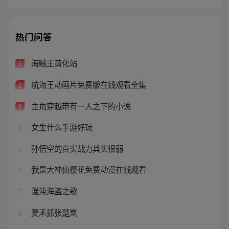
热门问答
海贼王黄化站
1
航海王动画片免费版在线观看全集
2
主角穿越带有一人之下的小说
3
女生什么手游好玩
4
孙悟空的真实战力其实很弱
5
我是大神仙樱花免费动漫在线观看
6
混沌海盗之歌
7
夏禾抓张楚岚
8