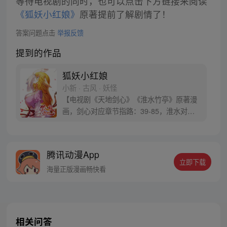
等待电视剧的同时，也可以点击下方链接来阅读
《狐妖小红娘》
原著提前了解剧情了！
答案问题点击
举报反馈
提到的作品
狐妖小红娘
小新 · 古风 · 妖怪
【电视剧《天地剑心》《淮水竹亭》原著漫
画，剑心对应章节指路：39-85，淮水对应
章节指路272-301】 迷糊萝莉小狐妖，正太
道士没节操。自古人妖生死恋，千载孽缘一
线牵。（每周周四更新。）
腾讯动漫App
立即下载
海量正版漫画畅快看
相关问答