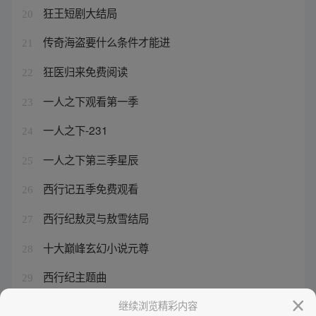
狂王短剧大结局
20
传奇海盗要什么条件才能进
21
狂医归来免费阅读
22
一人之下观看第一季
23
一人之下-231
24
一人之下第三季星辰
25
西行记五季免费观看
26
西行纪敖灵与敖雪结局
27
十大巅峰玄幻小说元尊
28
西行纪主题曲
29
苏月儿打时江做的位置
继续浏览精彩内容
30