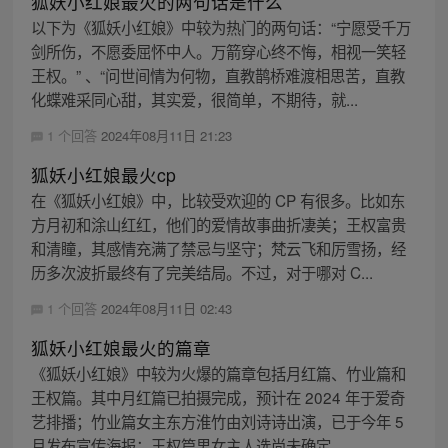
狐妖小红娘最火的两句话是什么
以下为《狐妖小红娘》中较为热门的两句话：“宁愿受千万
剑所伤，不愿委屈怀中人。万箭穿心终不悔，相视一笑轻
王权。” 、“问世间情为何物，直教鹊桥难渡相思苦，直教
化蝶难采同心甜，其实爱，很简单，不期待，就...
1 个回答
2024年08月11日 21:23
狐妖小红娘最火cp
在《狐妖小红娘》中，比较受欢迎的 CP 有很多。比如东
方月初和涂山红红，他们的爱情故事曲折凄美；王权富贵
和清瞳，其感情充满了禁忌与坚守；梵云飞和厉雪扬，经
历多次波折最终有了完美结局。不过，对于哪对 C...
1 个回答
2024年08月11日 02:43
狐妖小红娘最火的篇章
《狐妖小红娘》中较为火爆的篇章包括月红篇、竹业篇和
王权篇。其中月红篇已拍摄完成，预计在 2024 年于爱奇
艺排播；竹业篇女主东方淮竹由刘诗诗出演，已于今年 5
月发布宣传海报；王权篇男女主人选尚未确定...