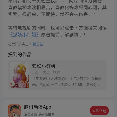
不悔，相视一笑轻王权。” 、“问世间情为何物，
直教鹊桥难渡相思苦，直教化蝶难采同心甜，其
实爱，很简单，不期待，就不会被伤害 。”
等待电视剧的同时，也可以点击下方链接来阅读
《狐妖小红娘》
原著提前了解剧情了！
答案问题点击
举报反馈
提到的作品
狐妖小红娘
小新 · 古风 · 妖怪
【电视剧《天地剑心》《淮水竹亭》原著漫
画，剑心对应章节指路：39-85，淮水对应
章节指路272-301】 迷糊萝莉小狐妖，正太
道士没节操。自古人妖生死恋，千载孽缘一
线牵。（每周周四更新。）
腾讯动漫App
立即下载
海量正版漫画畅快看