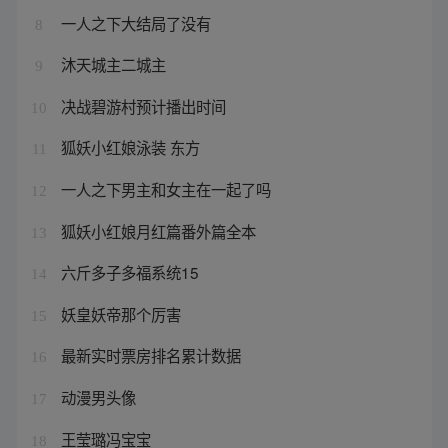
一人之下大结局了没有
8
沐天城主二城主
9
决战碧游村预计播出时间
10
狐妖小红娘泳装 东方
11
一人之下男主和女主在一起了吗
12
狐妖小红娘月红篇番外篇全本
13
六斤多子多福系统15
14
妖皇妖帝那个厉害
15
最新实时票房排名累计数据
16
动漫男头像
17
王莹璐冯宝宝
18