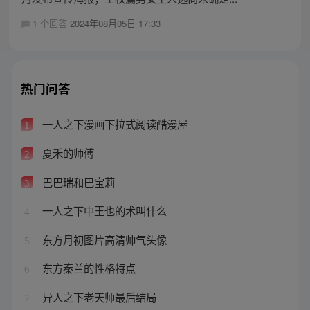
1 个回答
2024年08月05日 17:33
热门问答
一人之下漫画下拉式阅读酷漫屋
1
夏禾的师傅
2
巴巴瑞和巴宝莉
3
一人之下中王也的术叫什么
4
东方月初图片高清帅气头像
5
东方秦兰的性格特点
6
异人之下老天师最后结局
7