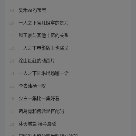
夏禾vs冯宝宝
19
一人之下宝儿姐拿的是刀
20
风正豪与其他十佬的关系
21
一人之下电影版王也演员
22
涂山红红的动画片
23
一人之下陆琳出场哪一话
24
李去浊杨一叹
25
少白一集比一集好看
26
诸葛青和傅蓉是官配吗
27
沐天城篇 接金晨曦
28