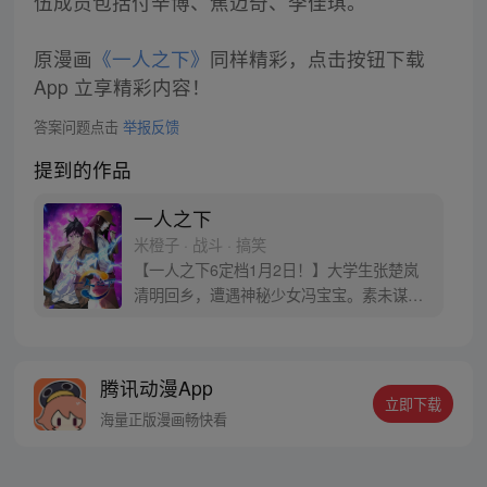
伍成员包括付辛博、焦迈奇、李佳琪。
原漫画
《一人之下》
同样精彩，点击按钮下载
App 立享精彩内容！
答案问题点击
举报反馈
提到的作品
一人之下
米橙子 · 战斗 · 搞笑
【一人之下6定档1月2日！】大学生张楚岚
清明回乡，遭遇神秘少女冯宝宝。素未谋面
的冯宝宝却对张楚岚异常熟悉，并将其带去
自己打工的快递公司。为了帮冯宝宝寻找她
的身世，也为了查清自己与爷爷身上的秘
腾讯动漫App
密，张楚岚的生活被彻底颠覆，与冯宝宝一
立即下载
同踏上“异人”之旅。
海量正版漫画畅快看