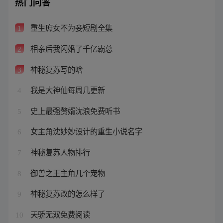
热门问答
重生庶女不为妾短剧全集
1
相亲后我闪婚了千亿霸总
2
神秘复苏写的啥
3
我是大神仙每周几更新
4
史上最强赘婿沈浪免费听书
5
女主角沈妙妙设计的重生小说名字
6
神秘复苏人物排行
7
御兽之王主角几个宠物
8
神秘复苏改的怎么样了
9
天骄无双免费阅读
10