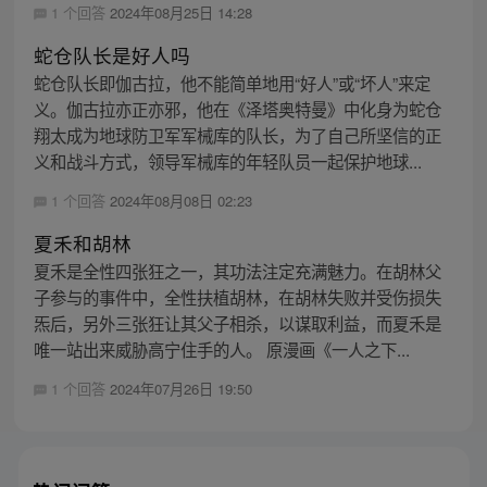
1 个回答
2024年08月25日 14:28
蛇仓队长是好人吗
蛇仓队长即伽古拉，他不能简单地用“好人”或“坏人”来定
义。伽古拉亦正亦邪，他在《泽塔奥特曼》中化身为蛇仓
翔太成为地球防卫军军械库的队长，为了自己所坚信的正
义和战斗方式，领导军械库的年轻队员一起保护地球...
1 个回答
2024年08月08日 02:23
夏禾和胡林
夏禾是全性四张狂之一，其功法注定充满魅力。在胡林父
子参与的事件中，全性扶植胡林，在胡林失败并受伤损失
炁后，另外三张狂让其父子相杀，以谋取利益，而夏禾是
唯一站出来威胁高宁住手的人。 原漫画《一人之下...
1 个回答
2024年07月26日 19:50