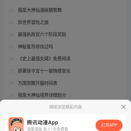
我是大神仙漫画钢管舞
22
异世界冒险之旅
23
最强执政官六个阶段奖励
24
神秘复苏修改过吗
25
《史上最强女婿》免费阅读
26
原著徐令宜十一娘情感变化
27
万国觉醒开服时间表
28
我是大神仙境界详细划分
29
不科学御兽主角一共有多少宠物
继续浏览精彩内容
30
腾讯动漫App
打开APP
海量漫画 新人7天免费看