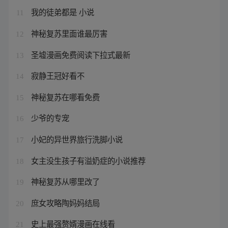
我的徒弟都是 小说
11
神秘复苏里面谁最厉害
12
圣墟漫画免费阅读下拉式最新
13
寂静王冠好看不
14
神秘复苏在哪看免费
15
少爷的专宠
16
小妃的异世界旅行洗脚小说
17
女主没生孩子有溢奶症的小说推荐
18
神秘复苏从哪里改了
19
庶女攻略陶妈妈结局
20
史上最强赘婿漫画在线看
21